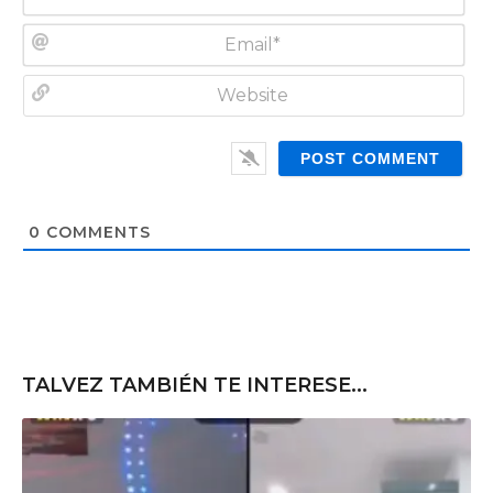
N
a
m
E
e
m
*
a
W
i
e
l
b
*
s
i
t
0
COMMENTS
e
TALVEZ TAMBIÉN TE INTERESE...