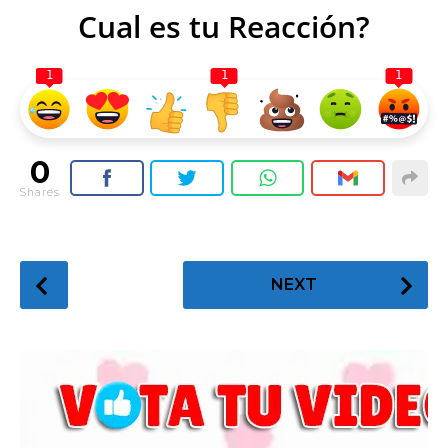
Cual es tu Reacción?
1
1
1
0
Shares
P
NEXT
o
s
t
P
a
g