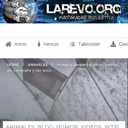
Inicio
Versus
Tabloide!
Des
ANIMALES
HOME
Imagina despertar en tu tienda
de campaña y ver esto.
ANIMALES
,
BLOG
,
HUMOR
,
VIDEOS
,
WTF!
1