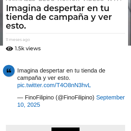
Imagina despertar en tu
1
m
tienda de campaña y ver
e
esto.
s
e
b
11 meses ago
1
s
y
1
1.5k
views
a
E
m
g
l
e
P
s
o
u
e
1
Imagina despertar en tu tienda de
t
s
1
campaña y ver esto.
o
a
m
A
g
pic.twitter.com/T4O8nN3hvL
m
o
e
o
— FinoFilipino (@FinoFilipino)
September
s
10, 2025
e
s
a
g