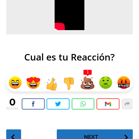
Cual es tu Reacción?
1
0
Shares
P
NEXT