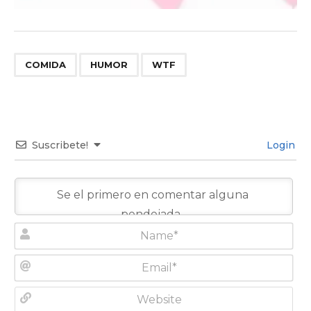
,
,
COMIDA
HUMOR
WTF
Suscribete!
Login
N
a
m
E
e
m
*