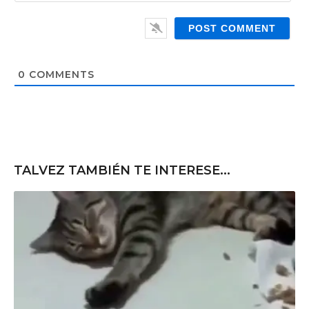
a
W
i
e
l
b
*
s
i
t
0
COMMENTS
e
TALVEZ TAMBIÉN TE INTERESE...