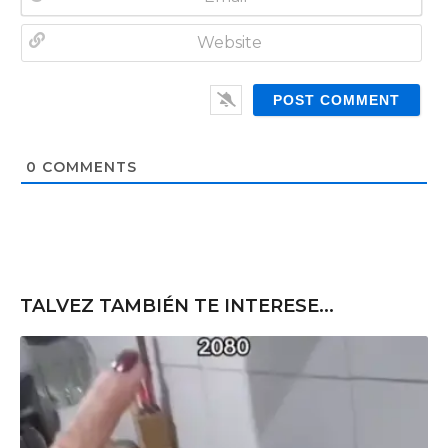
m
E
e
m
*
a
W
i
e
l
b
*
s
i
t
0
COMMENTS
e
TALVEZ TAMBIÉN TE INTERESE...