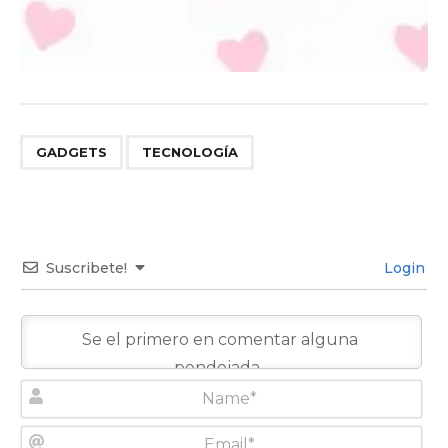
,
GADGETS
TECNOLOGÍA
Suscribete!
Login
N
a