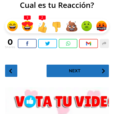
Cual es tu Reacción?
3
2
0
Shares
P
NEXT
o
s
t
P
a
g