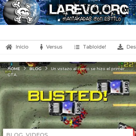
Inicio
Versus
Tabloide!
Des
BLOG
HOME
Un vistazo al como se hizo el primer
GTA.
BLOG
,
VIDEOS
2