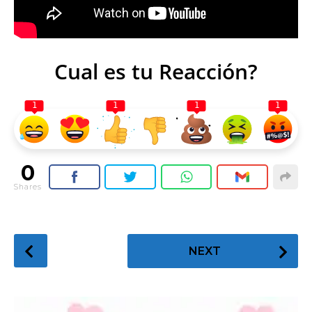
Cual es tu Reacción?
1
1
1
1
0
Shares
P
NEXT
o
s
t