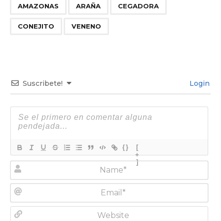
,
,
,
,
AMAZONAS
ARAÑA
CEGADORA
CONEJITO
VENENO
Suscribete!
Login
{}
[
+
]
N
a
m
E
e
m