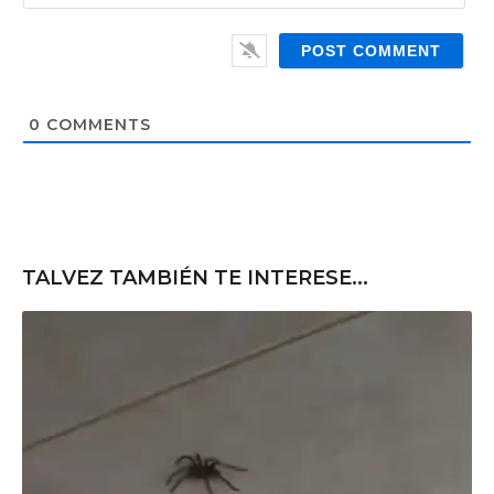
*
a
W
i
e
l
b
*
s
i
t
0
COMMENTS
e
TALVEZ TAMBIÉN TE INTERESE...