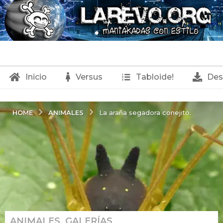
Inicio
Versus
Tabloide!
Des
ANIMALES
HOME
La araña segadora conejito.
ANIMALES
,
GALERÍAS
,
9