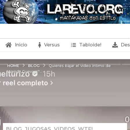
Inicio
Versus
Tabloide!
Des
BLOG
HOME
Quieres bajar el video íntimo de
Wendy Guevara?...
BLOG
,
JUGOSAS
,
VIDEOS
,
WTF!
1