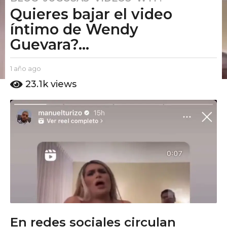
Quieres bajar el video
a
ñ
íntimo de Wendy
o
Guevara?...
a
g
b
1 año ago
1
o
y
a
23.1k
views
1
E
ñ
a
l
o
P
a
ñ
u
g
o
t
o
a
o
g
A
m
o
o
En redes sociales circulan