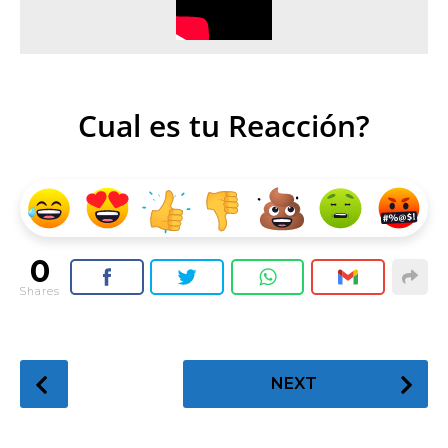
Cual es tu Reacción?
0
Shares
P
NEXT
o
s