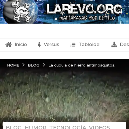
Inicio
Versus
Tabloide!
Des
BLOG
HOME
La cúpula de hierro antimosquitos.
BLOG
,
HUMOR
,
TECNOLOGÍA
,
VIDEOS
,
1