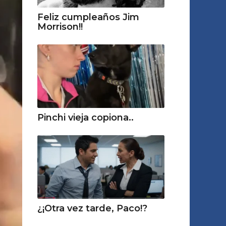
Feliz cumpleaños Jim
Morrison!!
Pinchi vieja copiona..
¿¡Otra vez tarde, Paco!?