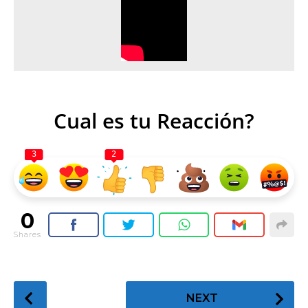
Cual es tu Reacción?
3
2
0
Shares
P
NEXT