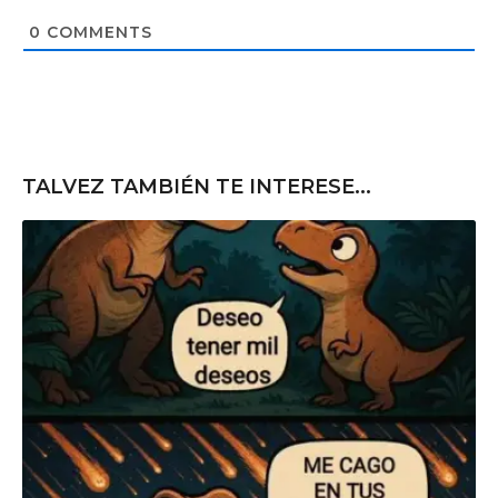
i
t
0
COMMENTS
e
TALVEZ TAMBIÉN TE INTERESE...