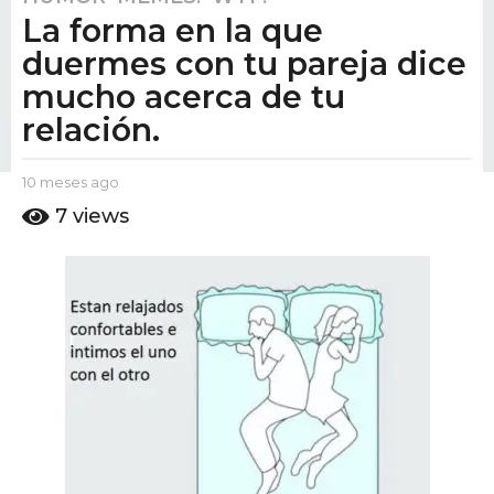
La forma en la que
0
m
duermes con tu pareja dice
e
mucho acerca de tu
s
relación.
e
s
a
b
10 meses ago
1
y
0
g
7
views
E
m
o
l
e
1
P
s
u
0
e
t
s
m
o
a
e
A
g
s
m
o
o
e
s
a
g