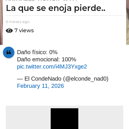
La que se enoja pierde..
m
e
s
b
6 meses ago
6
e
y
m
7
views
E
e
s
l
s
a
P
e
g
u
s
Daño físico: 0%
t
o
a
Daño emocional: 100%
o
g
6
A
o
pic.twitter.com/i4MJ3Yxge2
m
m
e
o
— El CondeNado (@elconde_nad0)
s
February 11, 2026
e
s
a
g
o