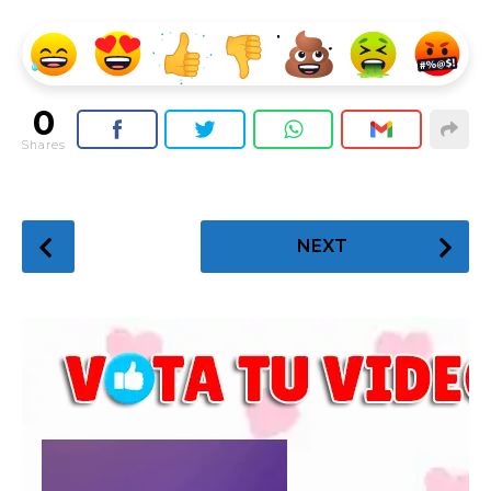
0
Shares
P
NEXT
o
s
t
P
a
g
i
n
a