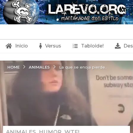
Inicio
Versus
Tabloide!
Des
ANIMALES
HOME
La que se enoja pierde..
ANIMALES
,
HUMOR
,
WTF!
6