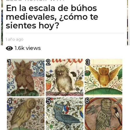
En la escala de búhos
a
ñ
medievales, ¿cómo te
o
sientes hoy?
a
g
b
1 año ago
1
o
y
a
1.6k
views
1
E
ñ
a
l
o
P
a
ñ
u
g
o
t
o
a
o
g
A
m
o
o