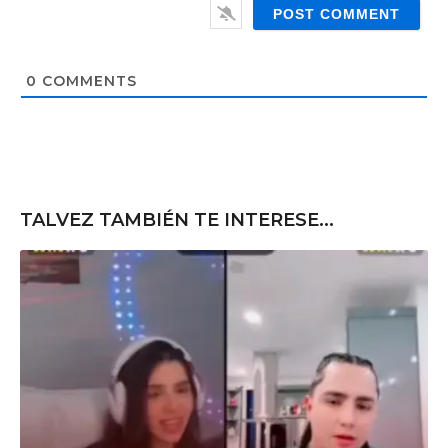
e
l
b
*
s
i
t
0
COMMENTS
e
TALVEZ TAMBIÉN TE INTERESE...