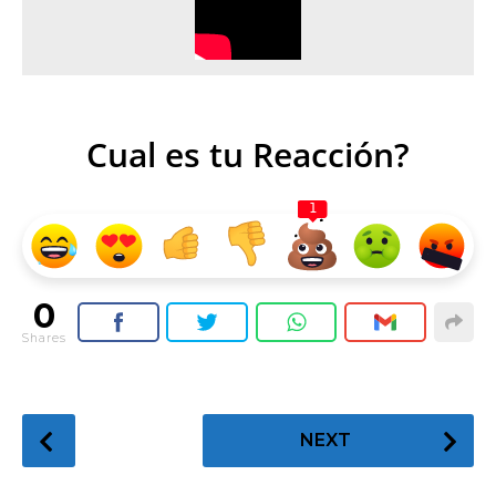
Cual es tu Reacción?
1
0
Shares
P
NEXT
o
s