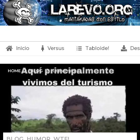
Inicio
Versus
Tabloide!
Des
BLOG
HOME
Literalmente...
BLOG
,
HUMOR
,
WTF!
1