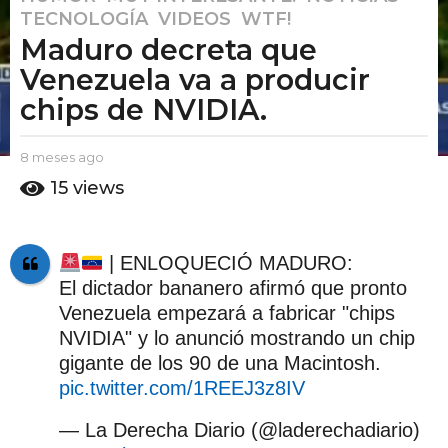
TECNOLOGÍA
,
VIDEOS
,
WTF!
m
Maduro decreta que
e
s
Venezuela va a producir
e
chips de NVIDIA.
s
a
b
8 meses ago
8
g
y
m
15
views
o
E
e
8
l
s
P
e
m
u
s
e
| ENLOQUECIÓ MADURO:
t
a
s
El dictador bananero afirmó que pronto
o
g
A
e
o
Venezuela empezará a fabricar "chips
m
s
NVIDIA" y lo anunció mostrando un chip
o
a
gigante de los 90 de una Macintosh.
g
pic.twitter.com/1REEJ3z8IV
o
— La Derecha Diario (@laderechadiario)