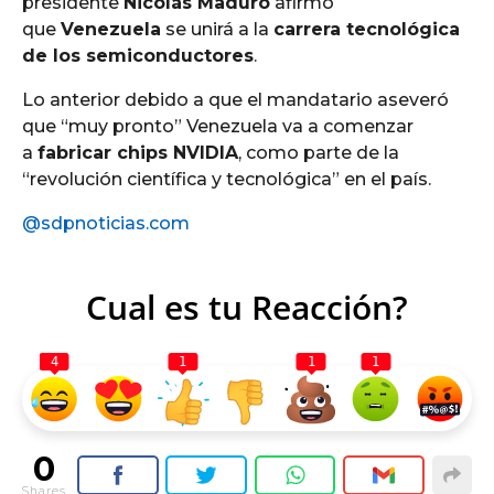
presidente
Nicolás Maduro
afirmó
que
Venezuela
se unirá a la
carrera tecnológica
de los semiconductores
.
Lo anterior debido a que el mandatario aseveró
que “muy pronto” Venezuela va a comenzar
a
fabricar chips NVIDIA
, como parte de la
“revolución científica y tecnológica” en el país.
@sdpnoticias.com
Cual es tu Reacción?
4
1
1
1
0
Shares