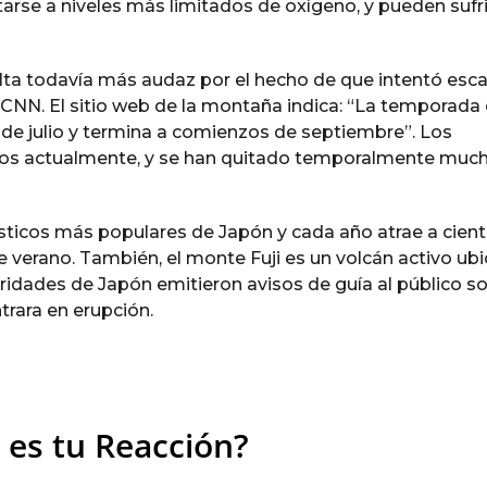
tarse a niveles más limitados de oxígeno, y pueden sufri
ulta todavía más audaz por el hecho de que intentó esca
a CNN. El sitio web de la montaña indica: “La temporada
de julio y termina a comienzos de septiembre”. Los
dos actualmente, y se han quitado temporalmente muc
rísticos más populares de Japón y cada año atrae a cien
 verano. También, el monte Fuji es un volcán activo ub
oridades de Japón emitieron avisos de guía al público s
trara en erupción.
 es tu Reacción?