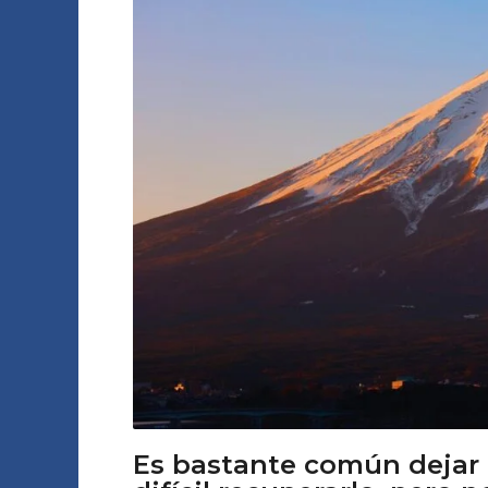
a
o
g
A
o
m
o
Es bastante común dejar 