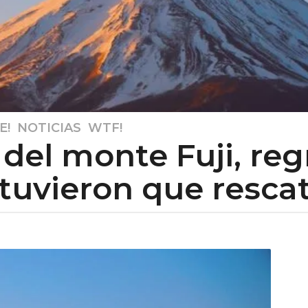
E!
,
NOTICIAS
,
WTF!
 del monte Fuji, re
 tuvieron que rescat