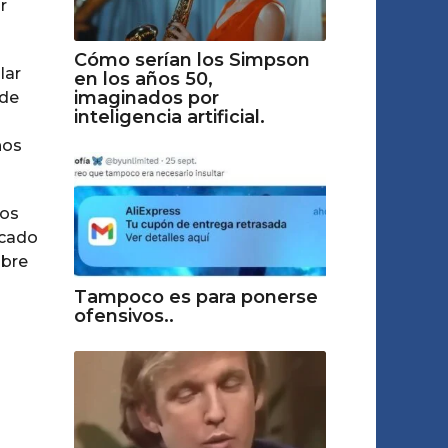
r
Cómo serían los Simpson
lar
en los años 50,
imaginados por
 de
inteligencia artificial.
hos
tos
icado
obre
Tampoco es para ponerse
ofensivos..