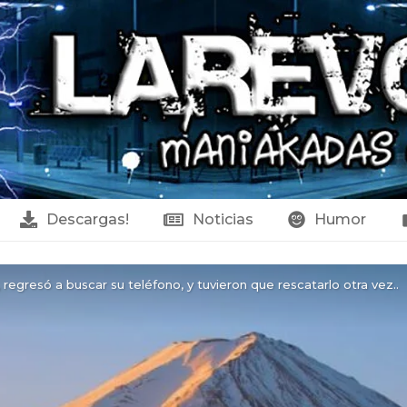
Descargas!
Noticias
Humor
 regresó a buscar su teléfono, y tuvieron que rescatarlo otra vez..