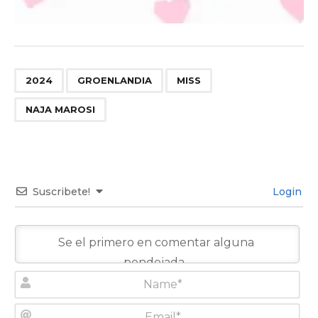
,
,
,
2024
GROENLANDIA
MISS
NAJA MAROSI
Suscribete!
Login
N
a