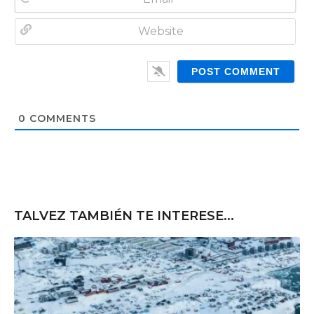
m
E
e
m
*
a
W
i
e
l
b
*
s
i
t
0
COMMENTS
e
TALVEZ TAMBIÉN TE INTERESE...