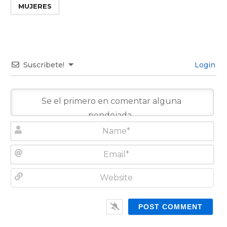
MUJERES
Suscribete!
Login
N
a
m
E
e
m
*
a
W
i
e
l
b
*
s