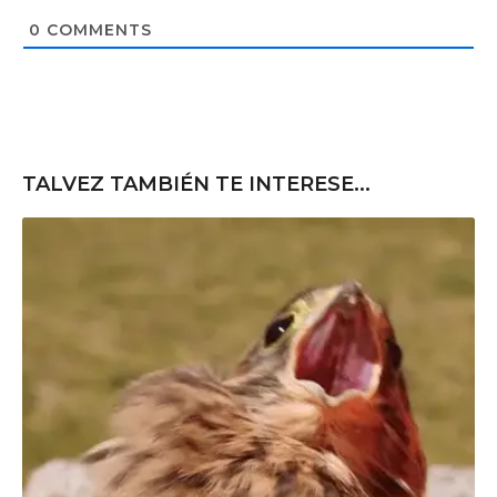
i
t
0
COMMENTS
e
TALVEZ TAMBIÉN TE INTERESE...