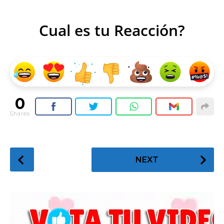
Cual es tu Reacción?
0
Shares
P
NEXT
o
s
t
P
a