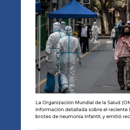
o
P
s
u
s
a
t
g
a
o
o
g
A
o
m
o
La Organización Mundial de la Salud (O
información detallada sobre el reciente
brotes de neumonía infantil, y emitió re