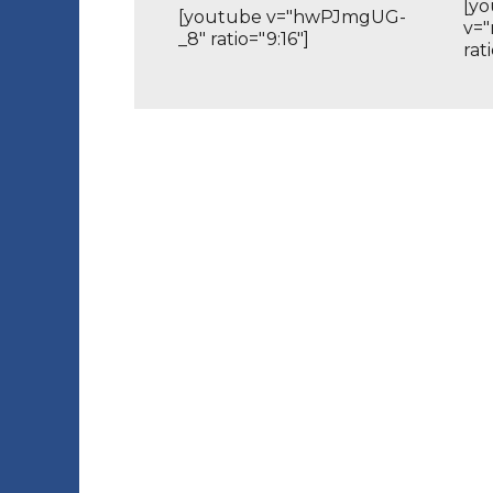
[y
[youtube v="hwPJmgUG-
v=
_8" ratio="9:16"]
rat