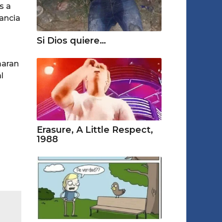
s a
tancia
Si Dios quiere…
maran
l
Erasure, A Little Respect,
1988