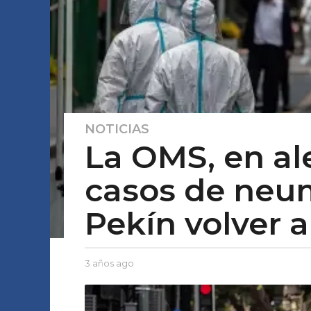
NOTICIAS
3
La OMS, en al
a
ñ
casos de neum
o
s
Pekín volver a
a
g
o
2
b
3 años ago
2
y
a
a
E
ñ
ñ
l
o