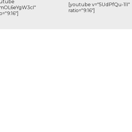
outube
[youtube v="5UdPfQu-1lI"
"mOL6eYgW3cI"
ratio="9:16"]
io="9:16"]