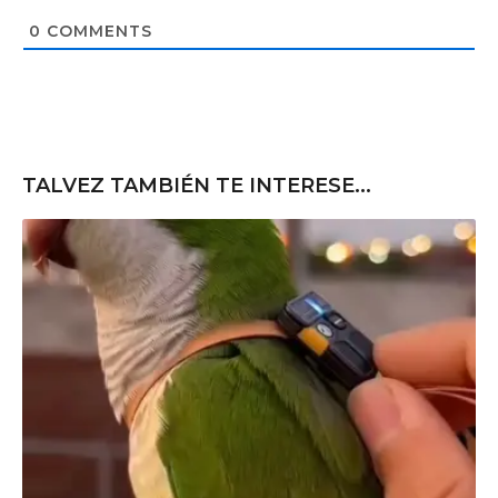
i
t
0
COMMENTS
e
TALVEZ TAMBIÉN TE INTERESE...