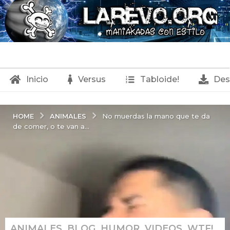
Inicio
Versus
Tabloide!
Des
ANIMALES
HOME
No muerdas la mano que te da
de comer, o te van a...
ANIMALES
,
BLOG
,
HUMOR
,
VIDEOS
,
WTF!
1