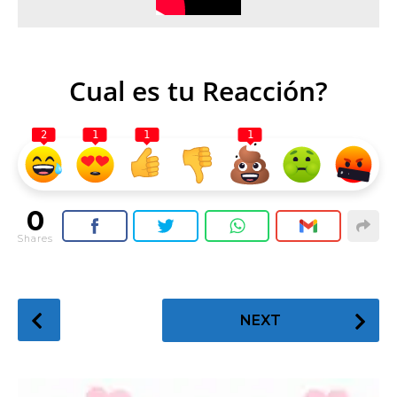
Cual es tu Reacción?
2
1
1
1
0
Shares
P
NEXT
o
s
t