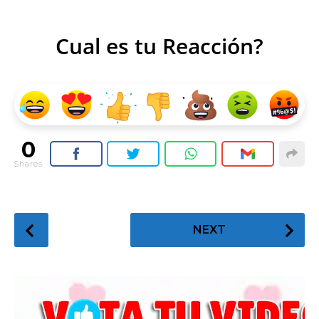
Cual es tu Reacción?
0
Shares
P
NEXT
o
s
t
P
a