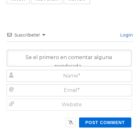
Suscribete!
Login
N
a
m
E
e
m
*
a
W
i
e
l
b
*
s
i