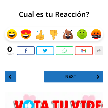
Cual es tu Reacción?
0
Shares
P
NEXT
o
s
t
P
a