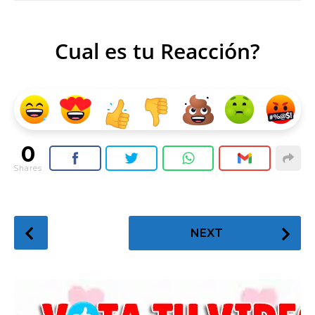
Cual es tu Reacción?
0
Shares
P
NEXT
o
s
t
P