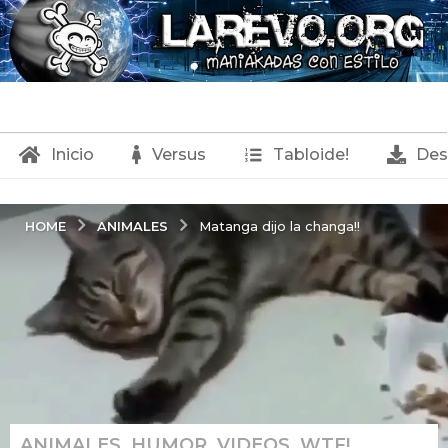
Inicio
Versus
Tabloide!
Des
ANIMALES
HOME
Matanga dijo la changa!!
ANIMALES
,
HUMOR
,
VIDEOS
,
WTF!
3