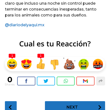
claro que incluso una noche sin control puede
terminar en consecuencias inesperadas, tanto
para los animales como para sus dueños.
@diariodelyaqui.mx
Cual es tu Reacción?
1
1
0
Shares
P
NEXT