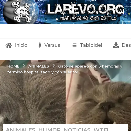
Inicio
Versus
Tabloide!
Des
ANIMALES
HOME
Gato se apareó con 5 hembras y
terminó hospitalizado y con suerito!
ANIMALES
,
HUMOR
,
NOTICIAS
,
WTF!
1