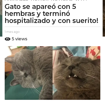
Gato se apareó con 5
m
e
hembras y terminó
s
hospitalizado y con suerito!
a
g
b
1 mes ago
1
o
y
m
5
views
1
E
e
m
l
s
P
a
e
u
g
s
t
o
a
o
g
A
m
o
o