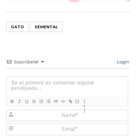
,
GATO
SEMENTAL
Suscribete!
Login
{}
[
+
]
N
a
m