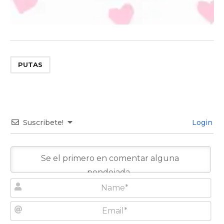
PUTAS
Suscribete!
Login
N
a
m