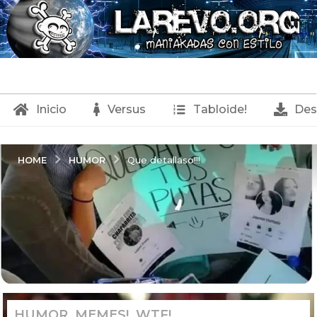
Inicio
Versus
Tabloide!
Des
HUMOR
HOME
Que detallaso!!!
HUMOR
,
MEMES!
,
WTF!
7