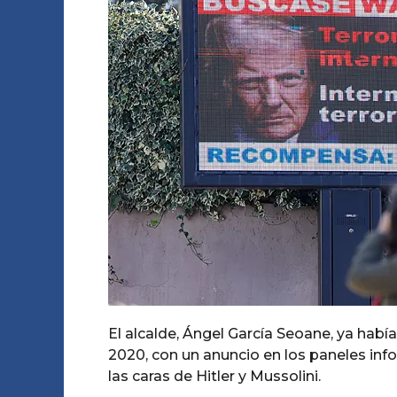
e
o
g
s
A
o
e
m
o
s
a
g
o
El alcalde, Ángel García Seoane, ya hab
2020, con un anuncio en los paneles inf
las caras de Hitler y Mussolini.