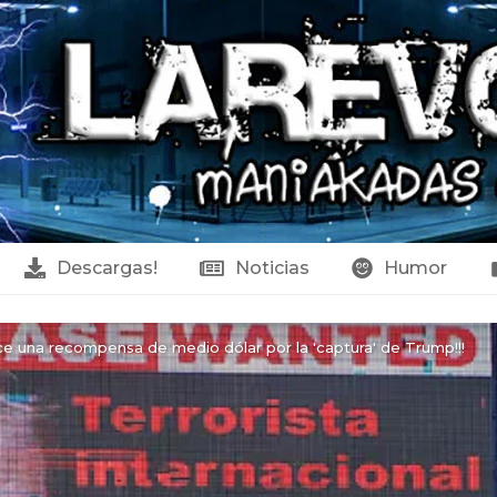
Descargas!
Noticias
Humor
e una recompensa de medio dólar por la 'captura' de Trump!!!