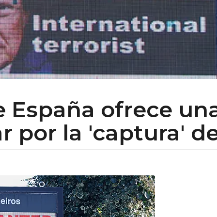
e España ofrece u
 por la 'captura' d