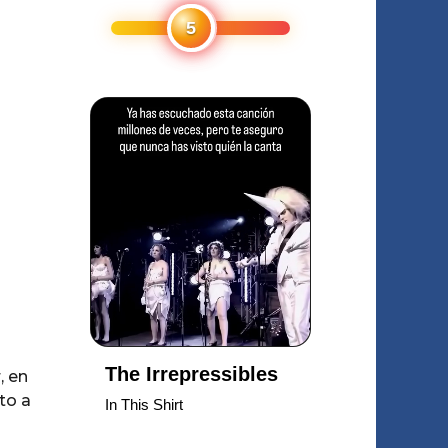
, en
to a