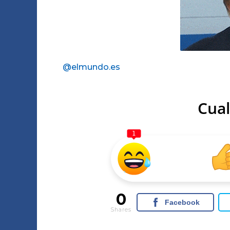
@elmundo.es
Cual
1
0
Facebook
Shares