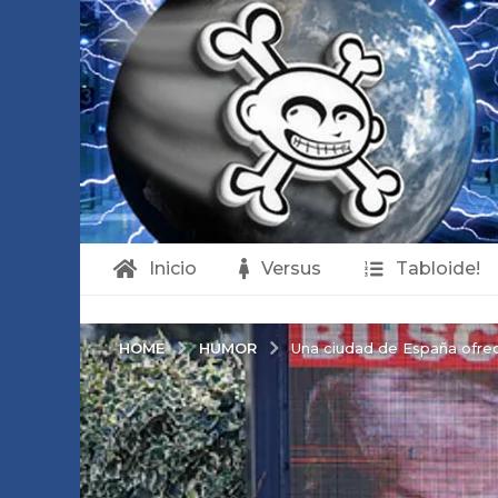
Inicio
Versus
Tabloide!
HUMOR
HOME
Una ciudad de España ofrec