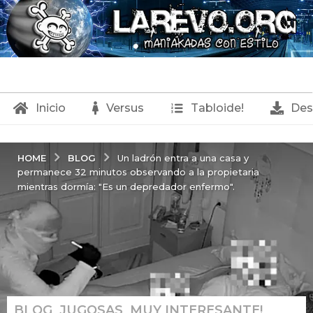
Inicio
Versus
Tabloide!
Des
BLOG
HOME
Un ladrón entra a una casa y
permanece 32 minutos observando a la propietaria
mientras dormía: "Es un depredador enfermo".
BLOG
,
JUGOSAS
,
MUY INTERESANTE!
,
1