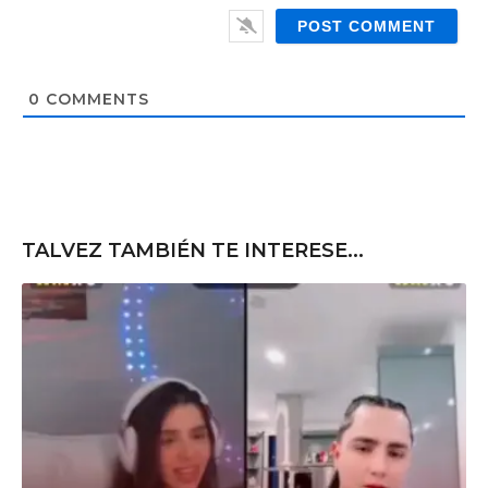
i
e
l
b
*
s
i
t
0
COMMENTS
e
TALVEZ TAMBIÉN TE INTERESE...