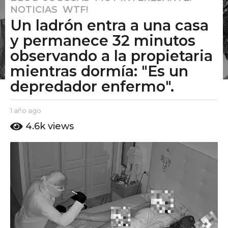
NOTICIAS
,
WTF!
a
Un ladrón entra a una casa
ñ
o
y permanece 32 minutos
a
observando a la propietaria
g
mientras dormía: "Es un
o
depredador enfermo".
1
a
ñ
b
1 año ago
1
y
o
a
4.6k
views
E
ñ
a
l
o
g
P
a
o
u
g
t
o
o
A
m
o