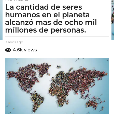
La cantidad de seres
a
ñ
humanos en el planeta
o
alcanzó mas de ocho mil
s
millones de personas.
a
g
o
b
3 años ago
2
y
a
2
4.6k
views
E
ñ
a
l
o
ñ
P
s
u
o
a
t
g
s
o
o
a
A
g
m
o
o