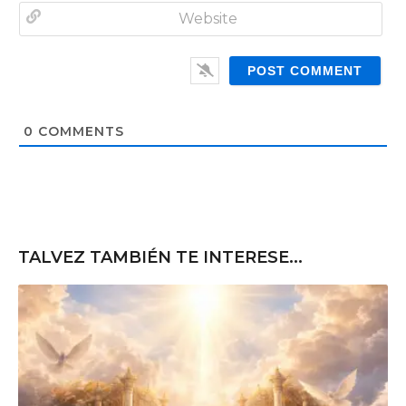
E
e
m
*
a
W
i
e
l
b
*
s
i
t
0
COMMENTS
e
TALVEZ TAMBIÉN TE INTERESE...