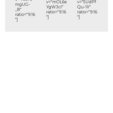
v="mOL6e
v="5UdPf
mgUG-
YgW3cI"
Qu-1lI"
_8"
ratio="9:16
ratio="9:16
ratio="9:16
"]
"]
"]