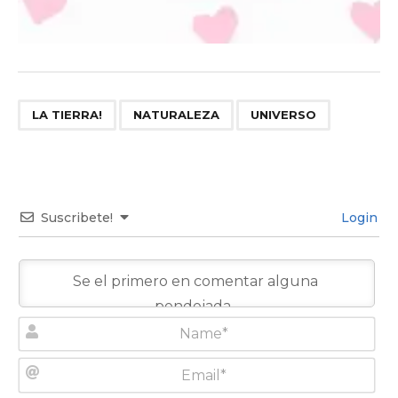
,
,
LA TIERRA!
NATURALEZA
UNIVERSO
Suscribete!
Login
N
a
m