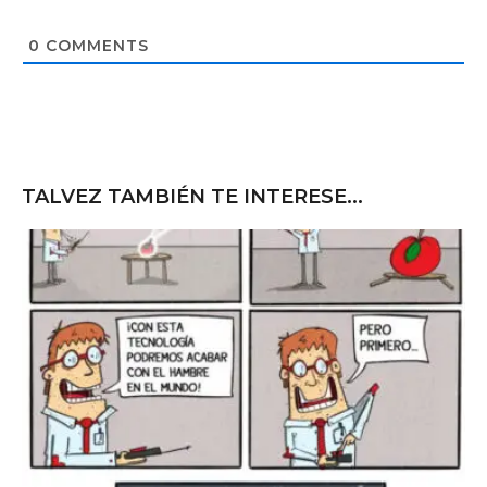
s
i
t
0
COMMENTS
e
TALVEZ TAMBIÉN TE INTERESE...