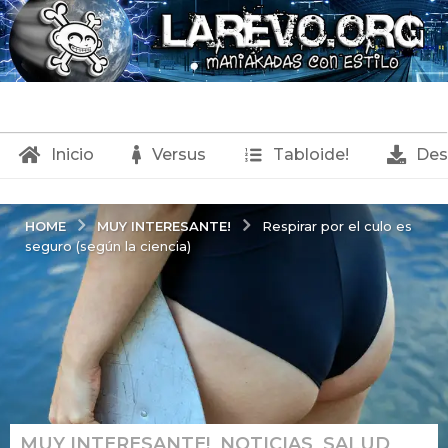
Inicio
Versus
Tabloide!
Des
MUY INTERESANTE!
HOME
Respirar por el culo es
seguro (según la ciencia)
MUY INTERESANTE!
,
NOTICIAS
,
SALUD
,
9