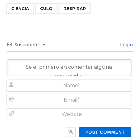
,
,
CIENCIA
CULO
RESPIRAR
Suscribete!
Login
N
a
m
E
e
m
*
a
W
i
e
l
b
*