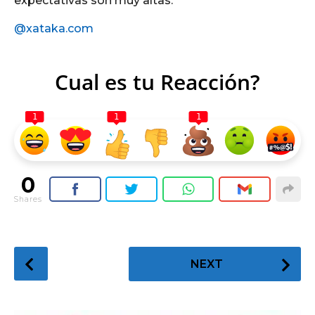
expectativas son muy altas.
@xataka.com
Cual es tu Reacción?
1
1
1
0
Shares
P
NEXT
o
s
t