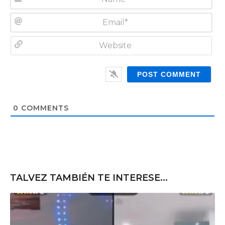
N
a
m
E
e
m
*
a
W
i
e
l
b
*
s
i
t
0
COMMENTS
e
TALVEZ TAMBIÉN TE INTERESE...