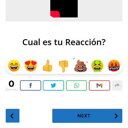
Cual es tu Reacción?
0
Shares
P
NEXT
o
s