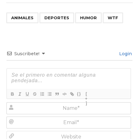
,
,
,
ANIMALES
DEPORTES
HUMOR
WTF
Suscribete!
Login
{}
[
+
]
N
a
m
E
e
m