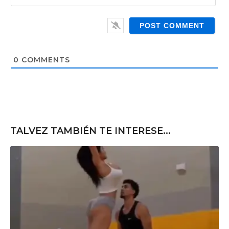
*
a
W
i
e
l
b
*
s
i
t
0
COMMENTS
e
TALVEZ TAMBIÉN TE INTERESE...