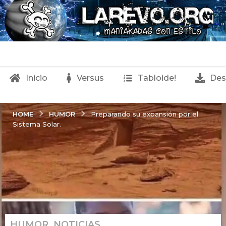
Inicio
Versus
Tabloide!
Des
HUMOR
HOME
Preparando su expansión por el
Sistema Solar.
HUMOR
,
NOTICIAS
2