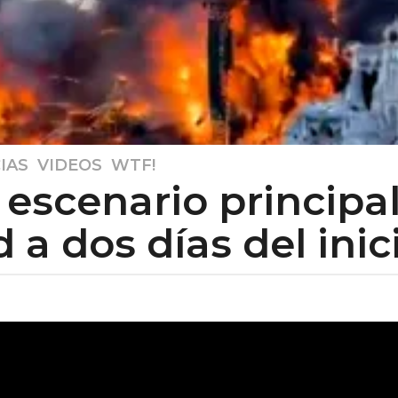
IAS
,
VIDEOS
,
WTF!
 escenario principa
 dos días del inicio