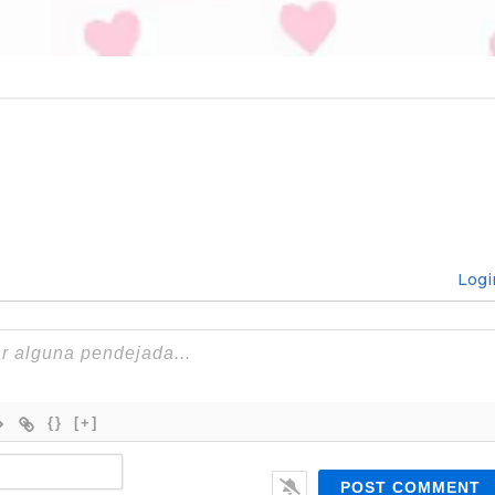
Logi
{}
[+]