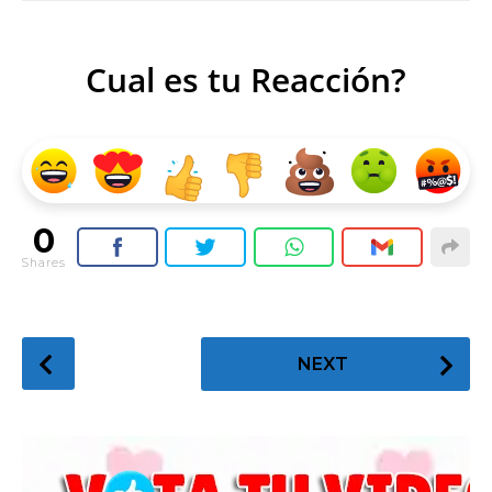
Cual es tu Reacción?
0
Shares
P
NEXT
o
s
t
P