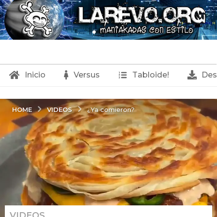
Inicio
Versus
Tabloide!
Des
VIDEOS
HOME
¿Ya comieron?
VIDEOS
5