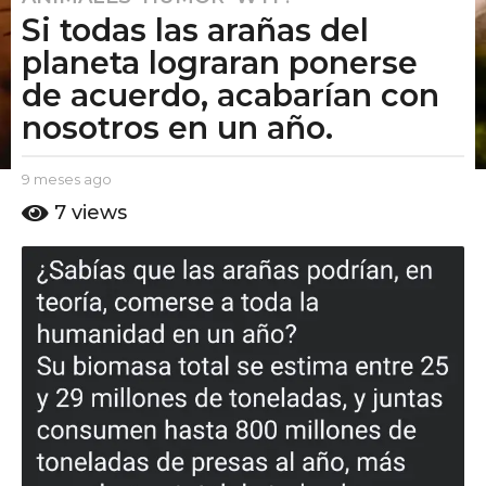
Si todas las arañas del
m
e
planeta lograran ponerse
s
de acuerdo, acabarían con
e
nosotros en un año.
s
a
g
b
9 meses ago
9
y
m
o
7
views
E
e
9
l
s
m
P
e
u
e
s
t
a
s
o
g
e
A
o
s
m
o
a
g
o