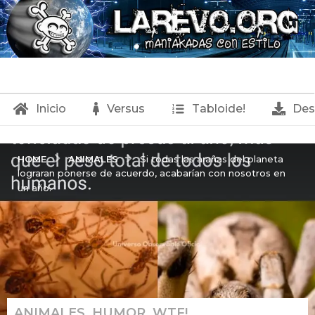
Inicio
Versus
Tabloide!
Des
ANIMALES
HOME
Si todas las arañas del planeta
lograran ponerse de acuerdo, acabarían con nosotros en
un año.
ANIMALES
,
HUMOR
,
WTF!
9