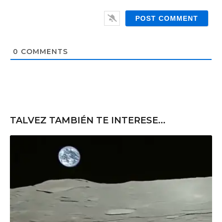
W
i
e
l
b
*
s
i
t
0
COMMENTS
e
TALVEZ TAMBIÉN TE INTERESE...