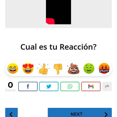
Cual es tu Reacción?
0
Shares
P
NEXT