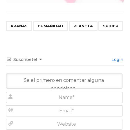
,
,
,
ARAÑAS
HUMANIDAD
PLANETA
SPIDER
Suscribete!
Login
N
a
m
E
e
m
*
a