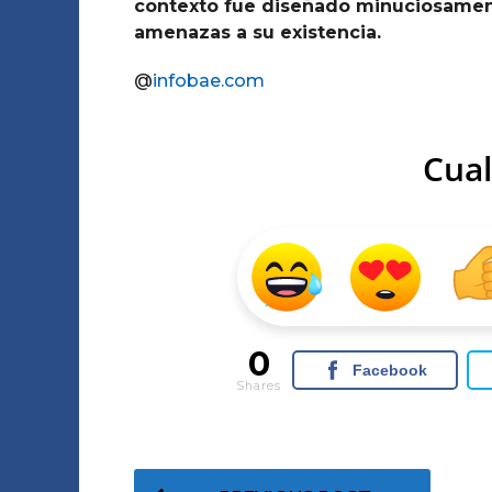
contexto fue diseñado minuciosament
amenazas a su existencia.
@
infobae.com
Cual
0
Facebook
Shares
P