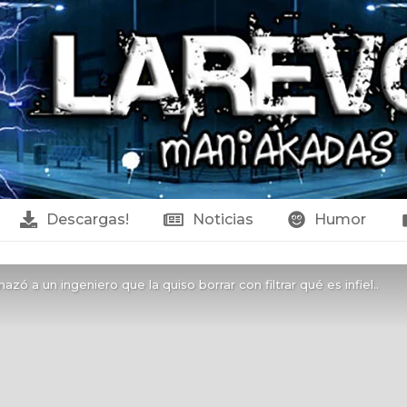
Descargas!
Noticias
Humor
nazó a un ingeniero que la quiso borrar con filtrar qué es infiel..