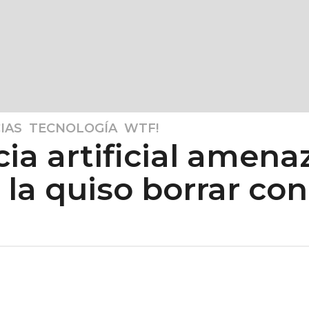
IAS
,
TECNOLOGÍA
,
WTF!
ia artificial amena
la quiso borrar con 