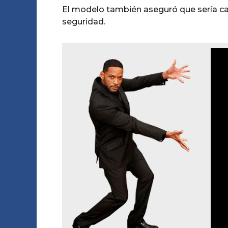
a
P
a
El modelo también aseguró que sería ca
u
g
g
seguridad.
t
o
o
o
A
m
o