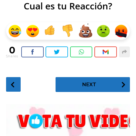
Cual es tu Reacción?
0
Shares
P
NEXT
o
s
t
P
a
g