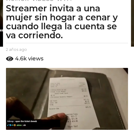
Streamer invita a una
a
ñ
mujer sin hogar a cenar y
o
cuando llega la cuenta se
s
va corriendo.
a
g
o
b
2 años ago
2
y
a
2
4.6k
views
E
ñ
a
l
o
ñ
P
s
u
o
a
t
g
s
o
o
a
A
g
m
o
o