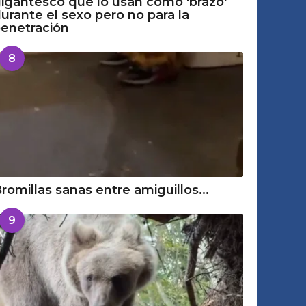
igantesco que lo usan como 'brazo'
urante el sexo pero no para la
enetración
8
romillas sanas entre amiguillos...
9