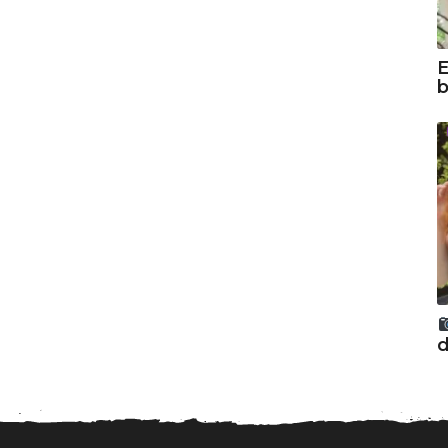
E
b
d