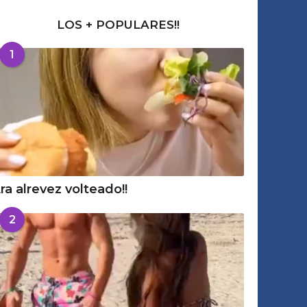
LOS + POPULARES!!
1
ra alrevez volteado!!
2