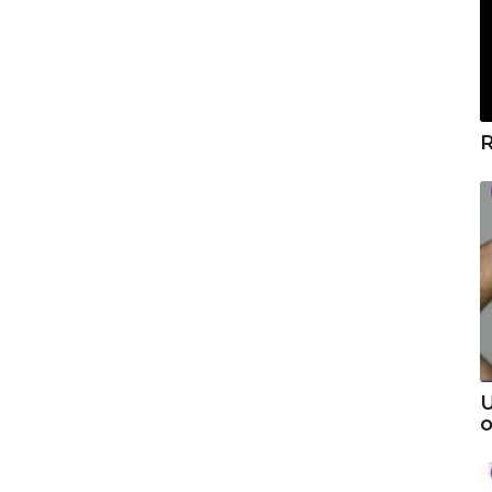
R
U
o