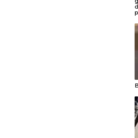
g
d
p
B