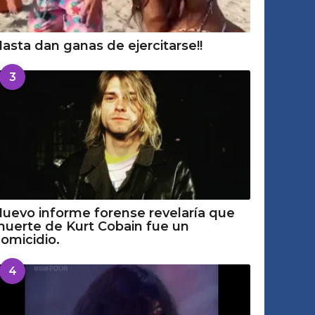
asta dan ganas de ejercitarse!!
3
uevo informe forense revelaría que
uerte de Kurt Cobain fue un
omicidio.
4