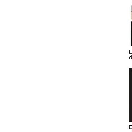
L
d
E