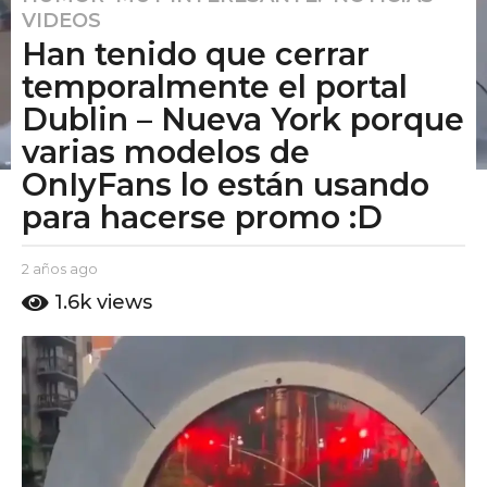
VIDEOS
a
Han tenido que cerrar
ñ
o
temporalmente el portal
s
Dublin – Nueva York porque
a
varias modelos de
g
OnIyFans lo están usando
o
2
para hacerse promo :D
a
ñ
b
2 años ago
2
o
y
a
1.6k
views
E
s
ñ
l
o
a
P
s
g
u
a
o
t
g
o
o
A
m
o