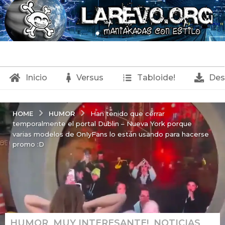
Inicio
Versus
Tabloide!
Des
HUMOR
HOME
Han tenido que cerrar
temporalmente el portal Dublin – Nueva York porque
varias modelos de OnIyFans lo están usando para hacerse
promo :D
HUMOR
,
MUY INTERESANTE!
,
NOTICIAS
,
2