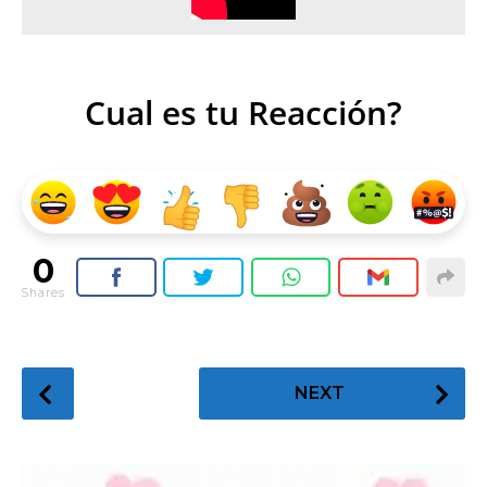
Cual es tu Reacción?
0
Shares
P
NEXT
o
s
t