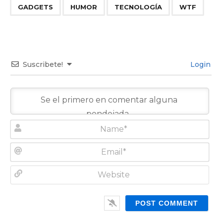
,
,
,
GADGETS
HUMOR
TECNOLOGÍA
WTF
Suscribete!
Login
N
a
m
E
e
m
*
a
W
i
e
l
b
*
s