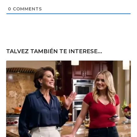
i
t
0
COMMENTS
e
TALVEZ TAMBIÉN TE INTERESE...