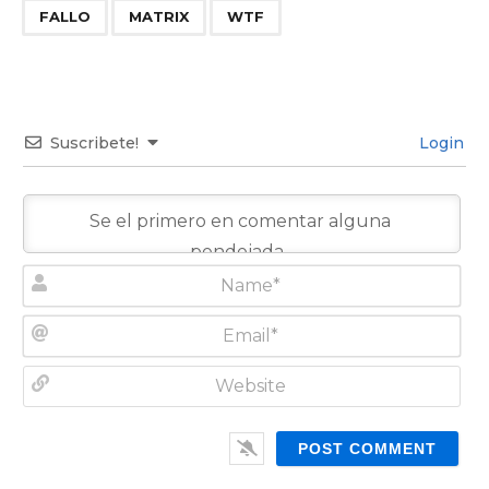
,
,
FALLO
MATRIX
WTF
Suscribete!
Login
N
a
m
E
e
m
*
a
W
i
e
l
b
*
s