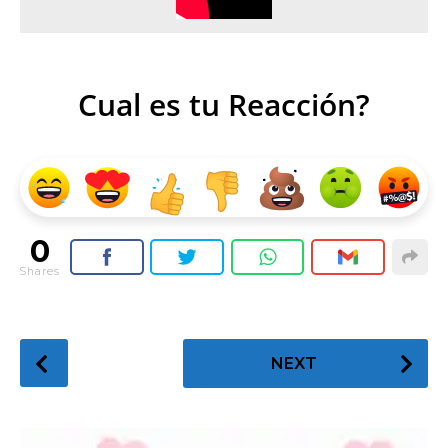
Cual es tu Reacción?
0
Shares
P
NEXT
o
s
t