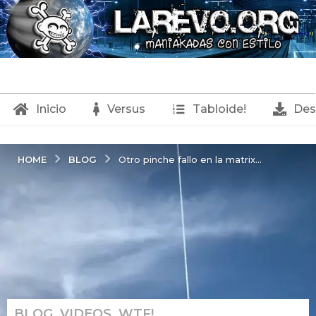
Inicio
Versus
Tabloide!
Des
BLOG
HOME
Otro pinche fallo en la matrix...
BLOG
,
VIDEOS
,
WTF!
2