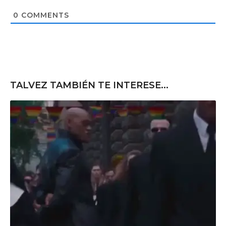
i
t
0
COMMENTS
e
TALVEZ TAMBIÉN TE INTERESE...