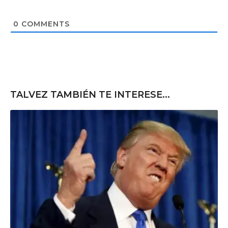
s
i
t
0
COMMENTS
e
TALVEZ TAMBIÉN TE INTERESE...