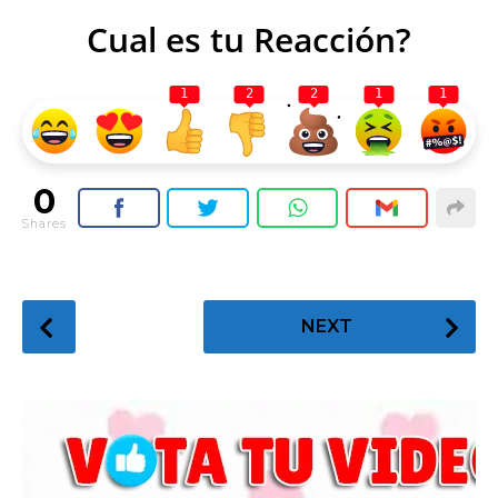
Cual es tu Reacción?
1
2
2
1
1
0
Shares
P
NEXT
o
s
t
P
a
g