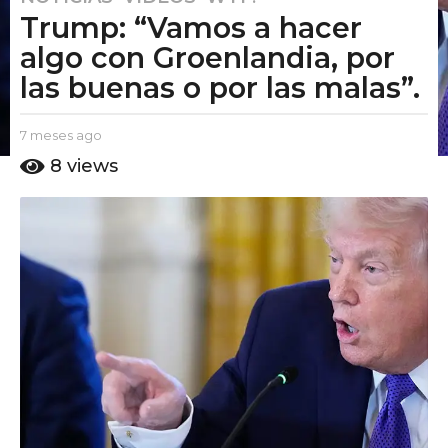
Trump: “Vamos a hacer
m
e
algo con Groenlandia, por
s
las buenas o por las malas”.
e
s
b
7 meses ago
7
a
y
m
8
views
g
E
e
o
l
s
P
e
7
u
s
m
t
a
e
o
g
s
A
o
m
e
o
s
a
g
o