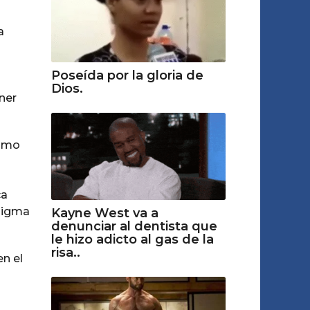
a
Poseída por la gloria de
Dios.
ener
como
ca
enigma
Kayne West va a
denunciar al dentista que
le hizo adicto al gas de la
risa..
en el