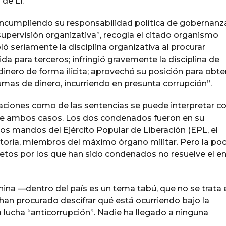
de Li.
, incumpliendo su responsabilidad política de gobernanz
 supervisión organizativa”, recogía el citado organismo
ló seriamente la disciplina organizativa al procurar
a para terceros; infringió gravemente la disciplina de
 dinero de forma ilícita; aprovechó su posición para obt
umas de dinero, incurriendo en presunta corrupción”.
saciones como de las sentencias se puede interpretar 
ntre ambos casos. Los dos condenados fueron en su
s mandos del Ejército Popular de Liberación (EPL, el
ectoria, miembros del máximo órgano militar. Pero la po
retos por los que han sido condenados no resuelve el 
ina —dentro del país es un tema tabú, que no se trata 
an procurado descifrar qué está ocurriendo bajo la
 lucha “anticorrupción”. Nadie ha llegado a ninguna