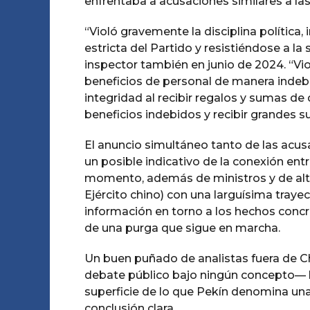
enfrentaba a acusaciones similares a las 
“Violó gravemente la disciplina política
estricta del Partido y resistiéndose a la
inspector también en junio de 2024. “Vio
beneficios de personal de manera indebid
integridad al recibir regalos y sumas de
beneficios indebidos y recibir grandes s
El anuncio simultáneo tanto de las acu
un posible indicativo de la conexión e
momento, además de ministros y de alto
Ejército chino) con una larguísima tray
información en torno a los hechos conc
de una purga que sigue en marcha.
Un buen puñado de analistas fuera de Ch
debate público bajo ningún concepto— h
superficie de lo que Pekín denomina una
conclusión clara.