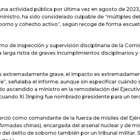
 una actividad pública por última vez en agosto de 2023,
nistro, ha sido considerado culpable de “múltiples del
soborno y cohecho activo”, según recoge de forma escue
mo de inspección y supervisión disciplinaria de la Comi
 larga ristra de graves incumplimientos disciplinarios y
es extremadamente grave, el impacto es extremadame
e”, señalaba el informe, aunque sin especificar cuándo 
ido ascendido a ministro en la remodelación del Ejecuti
cuando Xi Jinping fue nombrado presidente para un ter
rció como comandante de la fuerza de misiles del Ejér
Armadas chinas), encargada del arsenal nuclear y de mis
 del delito de soborno también por un tribunal militar. 