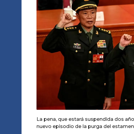
e
P
e
u
s
s
t
a
e
o
g
s
A
o
a
m
o
g
o
La pena, que estará suspendida dos año
nuevo episodio de la purga del estament