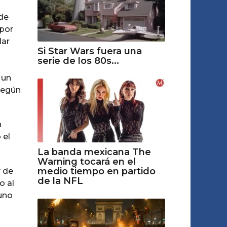
de
 por
lar
Si Star Wars fuera una
serie de los 80s...
 un
 según
n
 el
La banda mexicana The
Warning tocará en el
medio tiempo en partido
y de
de la NFL
o al
uno