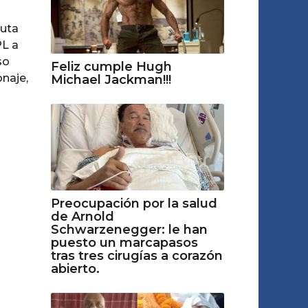
ruta
PL a
so
Feliz cumple Hugh
onaje,
Michael Jackman!!!
Preocupación por la salud
de Arnold
Schwarzenegger: le han
puesto un marcapasos
tras tres cirugías a corazón
abierto.