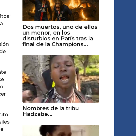
itos”
ta
Dos muertos, uno de ellos
un menor, en los
disturbios en París tras la
final de la Champions...
sión
 de
nte
se
vo
cer
Nombres de la tribu
Hadzabe...
cito
iles
Se