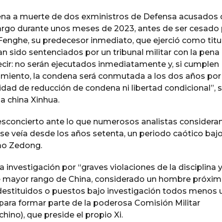
dena a muerte de dos exministros de Defensa acusados 
cargo durante unos meses de 2023, antes de ser cesado
 Fenghe, su predecesor inmediato, que ejerció como titu
 sido sentenciados por un tribunal militar con la pena
ecir: no serán ejecutados inmediatamente y, si cumplen
miento, la condena será conmutada a los dos años por
idad de reducción de condena ni libertad condicional”,
a china Xinhua.
esconcierto ante lo que numerosos analistas considera
se veía desde los años setenta, un periodo caótico bajo
ao Zedong.
 investigación por “graves violaciones de la disciplina 
 de mayor rango de China, considerado un hombre próxim
 destituidos o puestos bajo investigación todos menos 
 para formar parte de la poderosa Comisión Militar
hino), que preside el propio Xi.