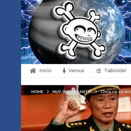
Inicio
Versus
Tabloide!
MUY INTERESANTE!
HOME
China no se an