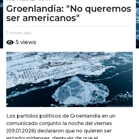
Groenlandia: "No queremos
m
e
ser americanos"
s
e
b
7 meses ago
7
s
y
m
5
views
a
E
e
l
s
g
P
e
o
u
s
7
t
a
m
o
g
A
o
e
m
s
o
e
s
a
Los partidos políticos de Groenlandia en un
g
comunicado conjunto la noche del viernes
o
(09.01.2026) declararon que no quieren ser
estadounidenses, después de que el