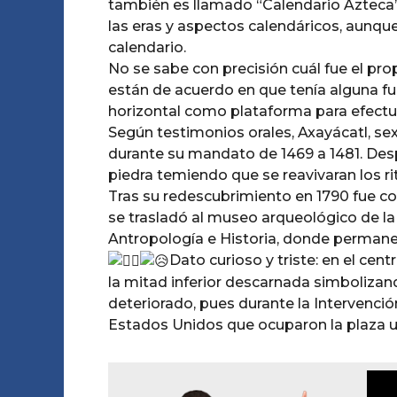
también es llamado “Calendario Azteca” d
las eras y aspectos calendáricos, aunqu
calendario.
No se sabe con precisión cuál fue el prop
están de acuerdo en que tenía alguna fu
horizontal como plataforma para efectuar
Según testimonios orales, Axayácatl, sext
durante su mandato de 1469 a 1481. Desp
piedra temiendo que se reavivaran los r
Tras su redescubrimiento en 1790 fue co
se trasladó al museo arqueológico de la
Antropología e Historia, donde permane
Dato curioso y triste: en el cent
la mitad inferior descarnada simbolizand
deteriorado, pues durante la Intervenció
Estados Unidos que ocuparon la plaza usa