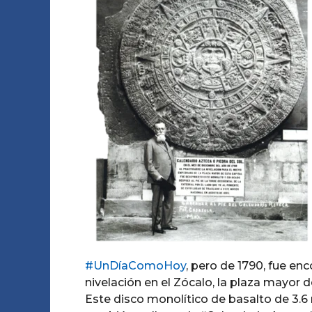
e
o
g
s
A
o
e
m
o
s
a
g
o
#UnDíaComoHoy
, pero de 1790, fue en
nivelación en el Zócalo, la plaza mayor 
Este disco monolítico de basalto de 3.