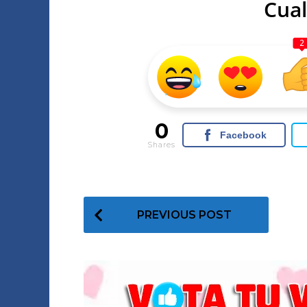
Cual
2
0
Facebook
Shares
P
PREVIOUS POST
o
s
t
P