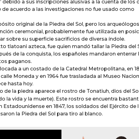
ebido a sus inscripciones alusivas a la cuenta de los d
e de acuerdo a las investigaciones no fue usado como
ósito original de la Piedra del Sol, pero los arqueólogo
nción ceremonial, probablemente fue utilizada en posi
 sobre su superficie sacrificios de diversa índole.
o tlatoani azteca, fue quien mandó tallar la Piedra del 
ués de la conquista, los españoles mandaron enterrar 
itos paganos.
locada a un costado de la Catedral Metropolitana, en 1
 calle Moneda y en 1964 fue trasladada al Museo Nacion
ce hasta hoy.
ro de la piedra aparece el rostro de Tonatiuh, dios del So
o la vida y la muerte). Este rostro se encuentra bastan
n Estadounidense en 1847, los soldados del Ejército de 
ron la Piedra del Sol para tiro al blanco.