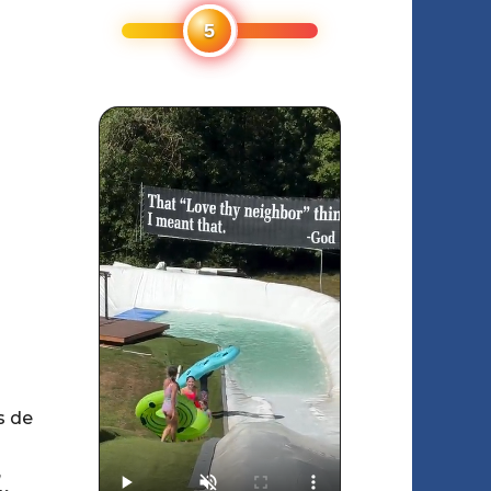
s de
,