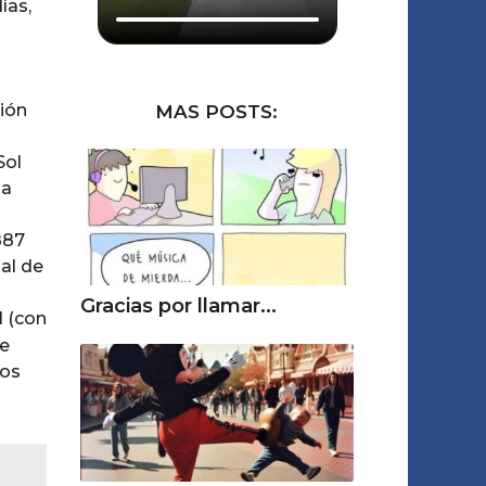
ías,
s
ción
MAS POSTS:
Sol
la
887
al de
Gracias por llamar...
l (con
te
los