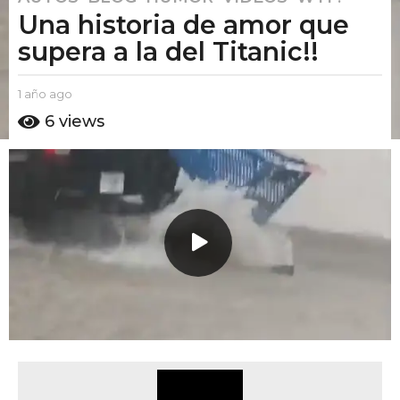
Una historia de amor que
a
ñ
supera a la del Titanic!!
o
a
b
1 año ago
1
g
y
a
6
views
o
E
ñ
l
o
1
P
a
a
u
g
ñ
t
o
o
o
A
a
m
g
o
o