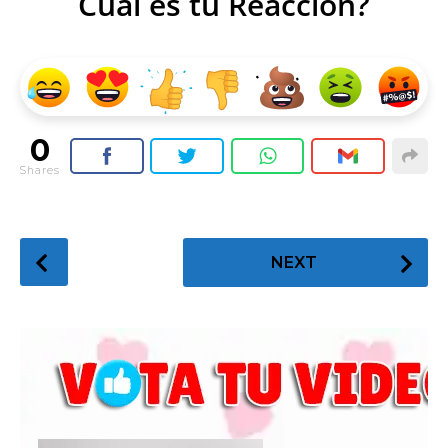
Cual es tu Reacción?
0
Shares
P
NEXT
o
s
t
P
a
g
i