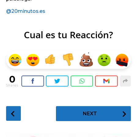
@20minutos.es
Cual es tu Reacción?
0
Shares
P
NEXT
o
s
t