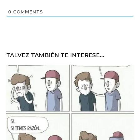
i
t
0
COMMENTS
e
TALVEZ TAMBIÉN TE INTERESE...