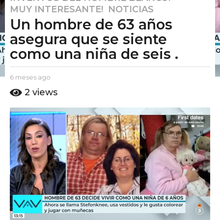
MUY INTERESANTE!
,
NOTICIAS
m
Un hombre de 63 años
e
s
asegura que se siente
e
como una niña de seis .
s
a
b
6 meses ago
6
g
y
m
2
views
o
E
e
6
l
s
P
e
m
u
s
e
t
a
s
o
g
A
e
o
m
s
o
a
g
o