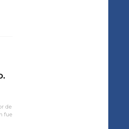
o.
or de
n fue