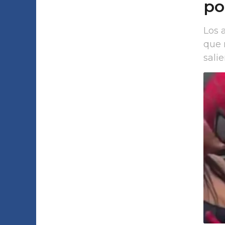
po
l
o
Los 
que 
!
salie
!