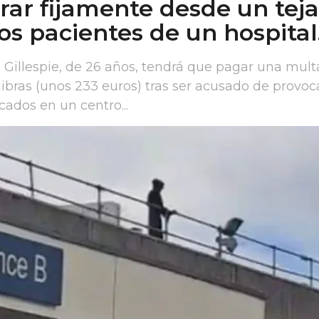
rar fijamente desde un tej
los pacientes de un hospital
 Gillespie, de 26 años, tendrá que pagar una mult
libras (unos 233 euros) tras ser acusado de provoc
cados en un centro...