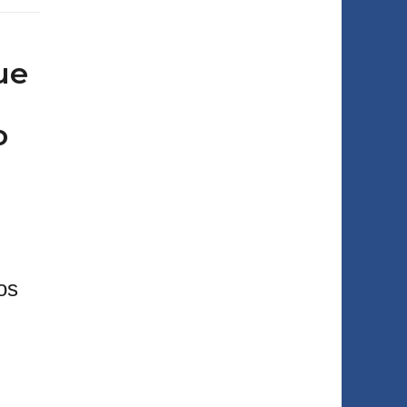
ue
o
os