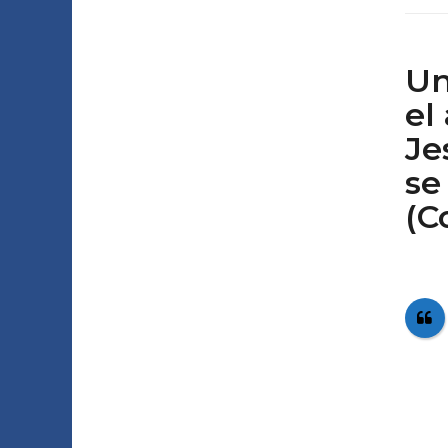
Un
el
Je
se
(C