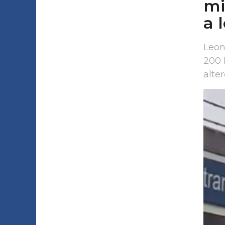
mi
a 
Leon
200 
alter