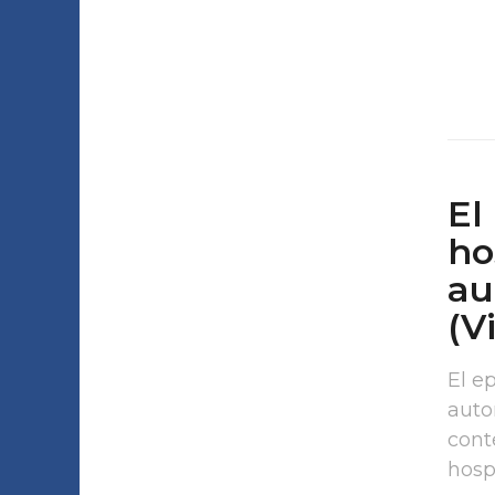
El
ho
au
(V
El ep
auto
cont
hospi