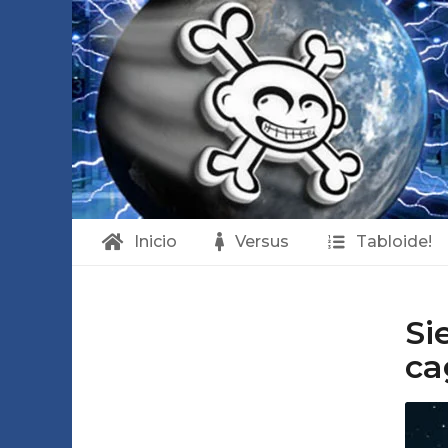
Inicio
Versus
Tabloide!
L
Si
ca
a
R
e