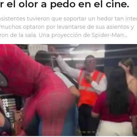
r el olor a pedo en el cine.
asistentes tuvieron que soportar un hedor tan int
muchos optaron por levantarse de sus asientos y
ron de la sala. Una proyección de Spider-Man:...