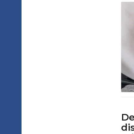
De
di