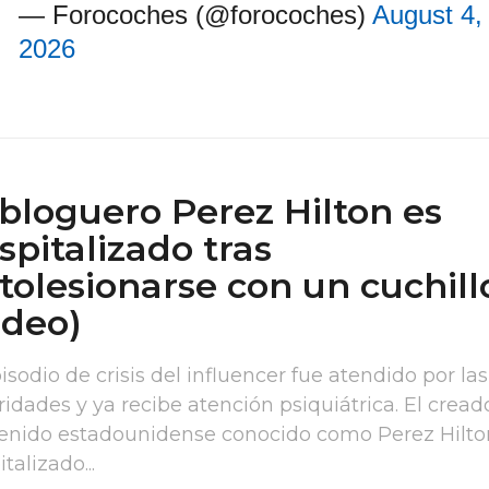
— Forocoches (@forocoches)
August 4,
2026
 bloguero Perez Hilton es
spitalizado tras
tolesionarse con un cuchill
ideo)
isodio de crisis del influencer fue atendido por las
ridades y ya recibe atención psiquiátrica. El cread
enido estadounidense conocido como Perez Hilto
talizado...