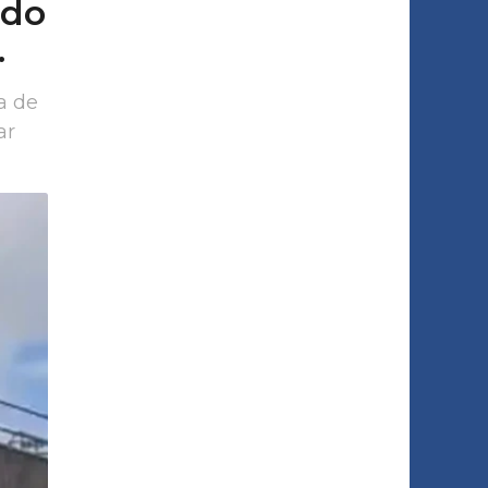
ado
.
a de
ar