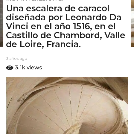
Una escalera de caracol
a
ñ
diseñada por Leonardo Da
o
Vinci en el año 1516, en el
s
Castillo de Chambord, Valle
a
de Loire, Francia.
g
o
2
b
3 años ago
2
a
y
a
3.1k
views
E
ñ
ñ
l
o
o
P
s
s
u
a
t
a
g
o
o
g
A
o
m
o