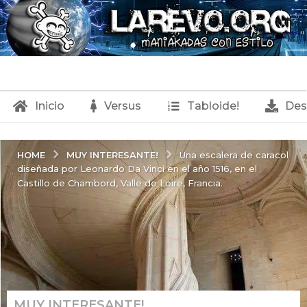
Inicio
Versus
Tabloide!
Des
MUY INTERESANTE!
HOME
Una escalera de caracol
diseñada por Leonardo Da Vinci en el año 1516, en el
Castillo de Chambord, Valle de Loire, Francia.
MUY INTERESANTE!
3