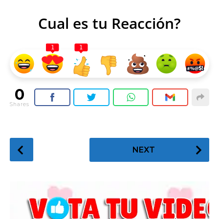
Cual es tu Reacción?
1
1
0
Shares
P
NEXT
o
s
t
P
a